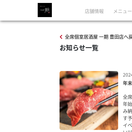
店舗情報
メニュー
全席個室居酒屋 一期 豊田店へ
お知らせ一覧
202
年
全
年
み
す
イ