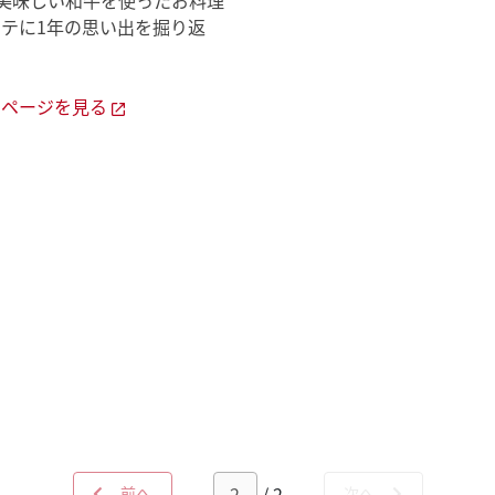
!美味しい和牛を使ったお料理
細ページを見る
/ 2
前へ
次へ