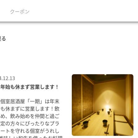
クーポン
戻る
4.12.13
末年始も休まず営業します！
席個室居酒屋「一期」は年末
始も休まずに営業します！飲
納め、飲み始めを仲間と過ご
予定の方々にぴったりなプラ
ベートを守れる個室がうれし