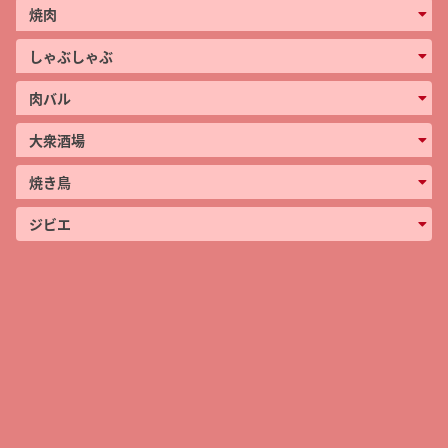
焼肉
しゃぶしゃぶ
肉バル
大衆酒場
焼き鳥
ジビエ