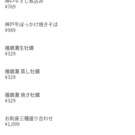
神戸牛すじ煮込み
¥769
神戸牛ぼっかけ焼きそば
¥989
播磨灘生牡蠣
¥329
播磨灘 蒸し牡蠣
¥329
播磨灘 焼き牡蠣
¥329
お刺身三種盛り合わせ
¥1,099