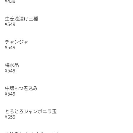
¥439
生姜浅漬け三種
¥549
チャンジャ
¥549
梅水晶
¥549
牛塩もつ煮込み
¥549
とろとろジャンボニラ玉
¥659