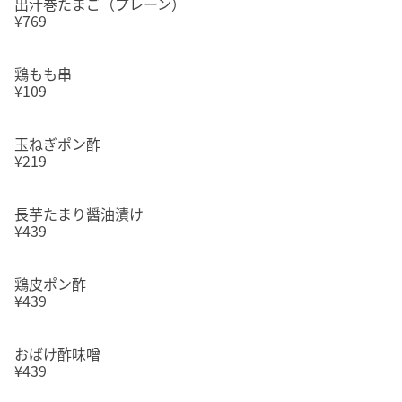
出汁巻たまご（プレーン）
¥769
鶏もも串
¥109
玉ねぎポン酢
¥219
長芋たまり醤油漬け
¥439
鶏皮ポン酢
¥439
おばけ酢味噌
¥439