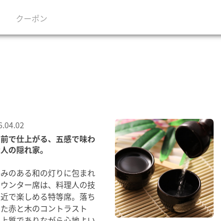
クーポン
6.04.02
の前で仕上がる、五感で味わ
大人の隠れ家。
かみのある和の灯りに包まれ
カウンター席は、料理人の技
間近で楽しめる特等席。落ち
いた赤と木のコントラスト
、上質でありながら心地よい