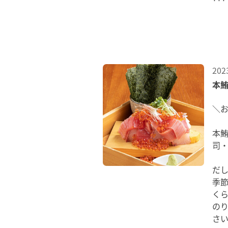
···
202
本鮪
＼
本
司・
だ
季
くら
の
さい