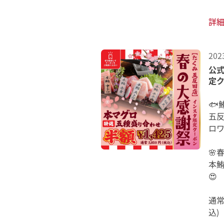
詳
202
公式
定ク
🐟
五反
ロワ
🌸
本
😍
通常