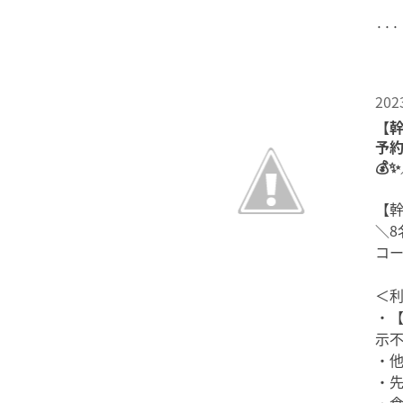
···
202
【幹
予
💰
【
＼8
コー
＜
・
示
・
・先