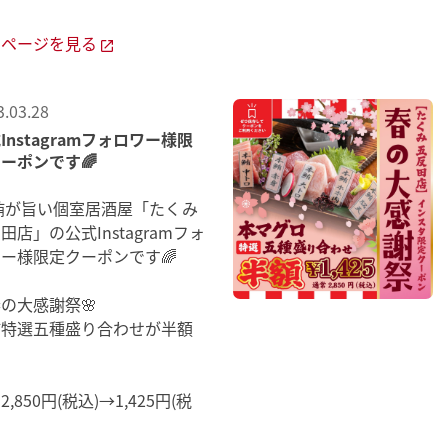
細ページを見る
3.03.28
Instagramフォロワー様限
ーポンです🌈
鮪が旨い個室居酒屋「たくみ
田店」の公式Instagramフォ
ー様限定クーポンです🌈
春の大感謝祭🌸
鮪特選五種盛り合わせが半額
2,850円(税込)→1,425円(税