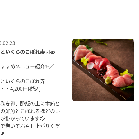
3.02.23
といくらのこぼれ寿司🍣
おすすめメニュー紹介✨／
鮪といくらのこぼれ寿
・・4,200円(税込)
し巻き卵、酢飯の上に本鮪と
節の鮮魚とこぼれるほどのい
が掛かっています🤤
りで巻いてお召し上がりくだ
🎵