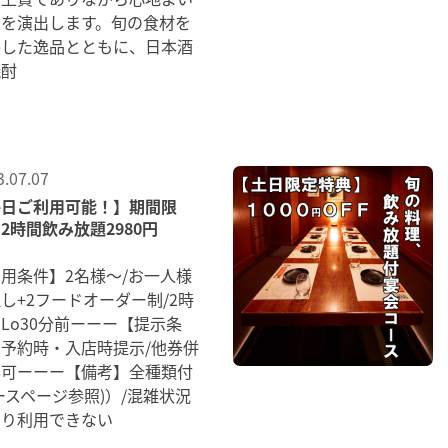
間を演出します。旬の食材を
かした逸品とともに、日本酒
3.07.07
毎日ご利用可能！】期間限
2時間飲み放題2980円
用条件】2名様～/お一人様
し+2フードオーダー制/2時
Lo30分前ーーー【提示条
予約時・入店時提示/他券併
不可ーーー【備考】全種類付
ースページ参照)）/混雑状況