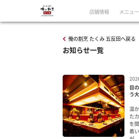
店舗情報
メニュー
俺の割烹 たくみ 五反田へ戻る
お知らせ一覧
202
目
う
温
た
を
着
が