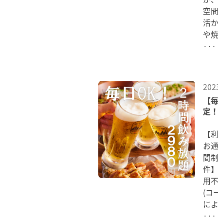
空
活
···
202
【
定！
【利
お通
間制
件】
用
(コ
···