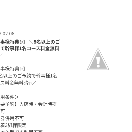
3.02.06
事様特典✨】 ＼8名以上のご
約で幹事様1名コース料金無料
✨／
幹事様特典✨】
名以上のご予約で幹事様1名
ス料金無料💰✨／
利用条件＞
【要予約】入店時・会計時提
不可
他券併用不可
着3組様限定