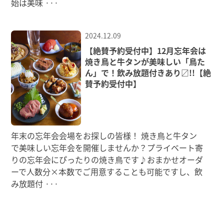
始は美味
···
2024.12.09
【絶賛予約受付中】12月忘年会は
焼き鳥と牛タンが美味しい「鳥た
ん」で！飲み放題付きあり〼!!【絶
賛予約受付中】
年末の忘年会会場をお探しの皆様！ 焼き鳥と牛タン
で美味しい忘年会を開催しませんか？プライベート寄
りの忘年会にぴったりの焼き鳥です♪おまかせオーダ
ーで人数分×本数でご用意することも可能ですし、飲
み放題付
···