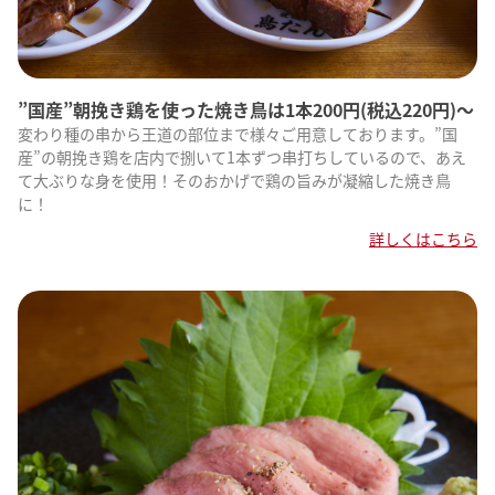
”国産”朝挽き鶏を使った焼き鳥は1本200円(税込220円)〜
変わり種の串から王道の部位まで様々ご用意しております。”国
産”の朝挽き鶏を店内で捌いて1本ずつ串打ちしているので、あえ
て大ぶりな身を使用！そのおかげで鶏の旨みが凝縮した焼き鳥
に！
詳しくはこちら