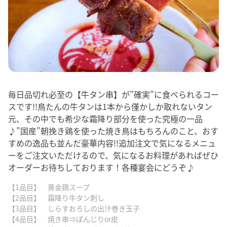
毎日品切れ必至の【牛タン串】が”確実”に食べられるコー
スです!!鳥たんの牛タンは1本から僅かしか取れないタン
元、その中でも希少な霜降り部分を使った究極の一品
♪”国産”朝挽き鶏を使った焼き鳥はもちろんのこと、おす
すめの逸品も並んだ豪華内容!!追加注文で気になるメニュ
ーをご注文いただけるので、気になるお料理があればぜひ
オーダーお待ちしております！各種宴会にどうぞ♪
【1品目】 黄金鶏スープ
【2品目】 霜降り牛タン刺し
【3品目】 しらすおろしの出汁巻き玉子
【4品目】 焼き串⇒ぼんじりor皮