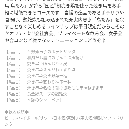
鳥 鳥たん」が誇る”国産”朝挽き鶏を使った焼き鳥をお手
軽に堪能できるコースです！自慢の逸品であるポテサラや
唐揚げ、鶏雑炊も組み込まれた充実内容♪「鳥たん」を余
すことなく楽しめるラインナップは平日限定だからこその
クオリティに!!会社宴会、プライベートな飲み会、女子会
や合コンなど様々なシチュエーションにどうぞ♪
【1品目】 半熟煮玉子のポテトサラダ
【2品目】 和風だし醤油のげんこつ唐揚げ
【3品目】 焼き串⇒ぼんじりor皮
【4品目】 焼き串⇒えんがわorずり塩
【5品目】 焼き串⇒焼き野菜一種
【6品目】 焼き串⇒変わり種串一種
【7品目】 焼き串⇒名物！朝挽き鶏もも串orねぎま串
【8品目】 黄金鶏スープの鶏雑炊
【9品目】 季節のシャーベット
◆飲み放題◆
ビール/ハイボール/サワー/日本酒/茶割り/果実酒/焼酎/ソフトドリ
ンク