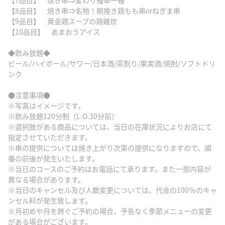
【7品目】 焼き串⇒変わり種串一種
【8品目】 焼き串⇒名物！朝挽き鶏もも串orねぎま串
【9品目】 黄金鶏スープの鶏雑炊
【10品目】 あまおうアイス
◆飲み放題◆
ビール/ハイボール/サワー/日本酒/茶割り/果実酒/焼酎/ソフトドリ
ンク
●注意事項●
※写真はイメージです。
※飲み放題120分制（L.O.30分前）
※選択肢がある商品については、当日の在庫状況によりお店にて
指定させていただきます。
※串の提供については焼き上がり次第の提供になりますので、順
番の前後が発生いたします。
※当日のコースのご予約はお電話にて承ります。また一部内容が
異なる場合があります。
※当日のキャンセル及び人数変更については、代金の100％のキャ
ンセル料が発生致します。
※月初めや月を跨ぐご予約の場合、予告なく季節メニューの変更
がある場合がございます。