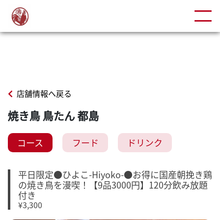
店舗情報へ戻る
焼き鳥 鳥たん 都島
コース
フード
ドリンク
平日限定●ひよこ-Hiyoko-●お得に国産朝挽き鶏
の焼き鳥を漫喫！【9品3000円】120分飲み放題
付き
¥3,300