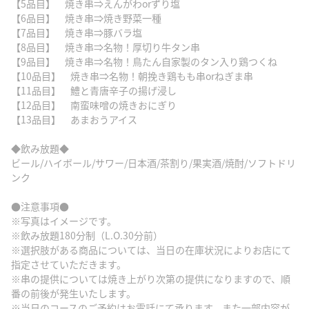
【5品目】 焼き串⇒えんがわorずり塩
【6品目】 焼き串⇒焼き野菜一種
【7品目】 焼き串⇒豚バラ塩
【8品目】 焼き串⇒名物！厚切り牛タン串
【9品目】 焼き串⇒名物！鳥たん自家製のタン入り鶏つくね
【10品目】 焼き串⇒名物！朝挽き鶏もも串orねぎま串
【11品目】 鱧と青唐辛子の揚げ浸し
【12品目】 南蛮味噌の焼きおにぎり
【13品目】 あまおうアイス
◆飲み放題◆
ビール/ハイボール/サワー/日本酒/茶割り/果実酒/焼酎/ソフトドリ
ンク
●注意事項●
※写真はイメージです。
※飲み放題180分制（L.O.30分前）
※選択肢がある商品については、当日の在庫状況によりお店にて
指定させていただきます。
※串の提供については焼き上がり次第の提供になりますので、順
番の前後が発生いたします。
※当日のコースのご予約はお電話にて承ります。また一部内容が