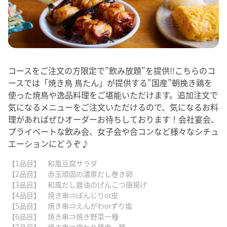
コースをご注文の方限定で”飲み放題”を提供!!こちらのコ
ースでは「焼き鳥 鳥たん」が提供する”国産”朝挽き鶏を
使った焼鳥や逸品料理をご堪能いただけます。追加注文で
気になるメニューをご注文いただけるので、気になるお料
理があればぜひオーダーお待ちしております！会社宴会、
プライベートな飲み会、女子会や合コンなど様々なシチュ
エーションにどうぞ♪
【1品目】 和風豆腐サラダ
【2品目】 赤玉頑固の濃厚だし巻き卵
【3品目】 和風だし醤油のげんこつ唐揚げ
【4品目】 焼き串⇒ぼんじりor皮
【5品目】 焼き串⇒えんがわorずり塩
【6品目】 焼き串⇒焼き野菜一種