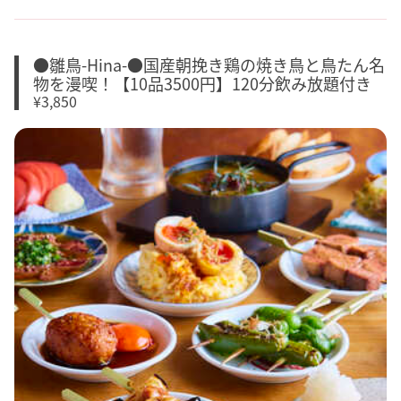
●雛鳥-Hina-●国産朝挽き鶏の焼き鳥と鳥たん名
物を漫喫！【10品3500円】120分飲み放題付き
¥3,850