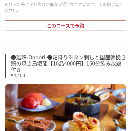
※仕入れ等により内容が異なる場合がございます。予め御了承く
ださい。
このコースで予約
●雄鶏-Ondori-●霜降り牛タン刺しと国産朝挽き
鶏の焼き鳥堪能【10品4000円】150分飲み放題
付き
¥4,400