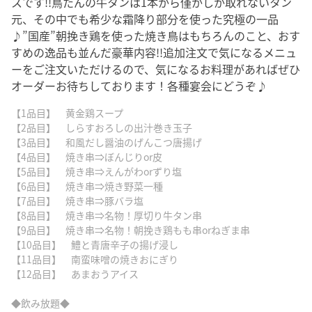
スです!!鳥たんの牛タンは1本から僅かしか取れないタン
元、その中でも希少な霜降り部分を使った究極の一品
♪”国産”朝挽き鶏を使った焼き鳥はもちろんのこと、おす
すめの逸品も並んだ豪華内容!!追加注文で気になるメニュ
ーをご注文いただけるので、気になるお料理があればぜひ
オーダーお待ちしております！各種宴会にどうぞ♪
【1品目】 黄金鶏スープ
【2品目】 しらすおろしの出汁巻き玉子
【3品目】 和風だし醤油のげんこつ唐揚げ
【4品目】 焼き串⇒ぼんじりor皮
【5品目】 焼き串⇒えんがわorずり塩
【6品目】 焼き串⇒焼き野菜一種
【7品目】 焼き串⇒豚バラ塩
【8品目】 焼き串⇒名物！厚切り牛タン串
【9品目】 焼き串⇒名物！朝挽き鶏もも串orねぎま串
【10品目】 鱧と青唐辛子の揚げ浸し
【11品目】 南蛮味噌の焼きおにぎり
【12品目】 あまおうアイス
◆飲み放題◆