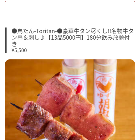
●鳥たん-Toritan-●豪華牛タン尽くし!!名物牛タ
ン串＆刺し♪【13品5000円】180分飲み放題付
き
¥5,500