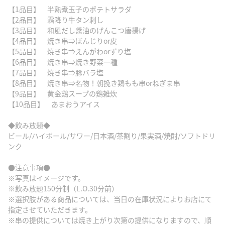
【1品目】 半熟煮玉子のポテトサラダ
【2品目】 霜降り牛タン刺し
【3品目】 和風だし醤油のげんこつ唐揚げ
【4品目】 焼き串⇒ぼんじりor皮
【5品目】 焼き串⇒えんがわorずり塩
【6品目】 焼き串⇒焼き野菜一種
【7品目】 焼き串⇒豚バラ塩
【8品目】 焼き串⇒名物！朝挽き鶏もも串orねぎま串
【9品目】 黄金鶏スープの鶏雑炊
【10品目】 あまおうアイス
◆飲み放題◆
ビール/ハイボール/サワー/日本酒/茶割り/果実酒/焼酎/ソフトドリ
ンク
●注意事項●
※写真はイメージです。
※飲み放題150分制（L.O.30分前）
※選択肢がある商品については、当日の在庫状況によりお店にて
指定させていただきます。
※串の提供については焼き上がり次第の提供になりますので、順