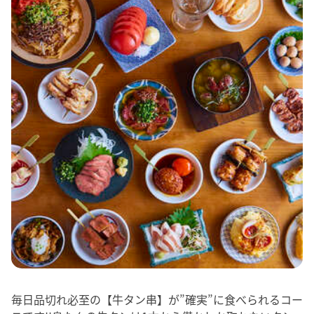
毎日品切れ必至の【牛タン串】が”確実”に食べられるコー