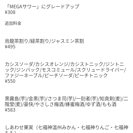
「MEGAサワー」にグレードアップ
¥308
追加料金
烏龍茶割り/緑茶割り/ジャスミン茶割
¥495
カシスソーダ/カシスオレンジ/カシストニック/ジントニ
ック/ジンバック/モスコミュール/スクリュードライバー/
ファジーネーブル/ピーチソーダ/ピーチトニック
¥550
黒霧島(芋)/金黒(芋)/さつま司(芋)/一刻者(芋)/知真剣(麦)/二
階堂(麦)/豪快/やさしさ梅酒/蜂蜜梅酒/ゆず酒/もも酒
¥583
しあわせ果実（七福神温州みかん・七福神りんご・七福神
もも）