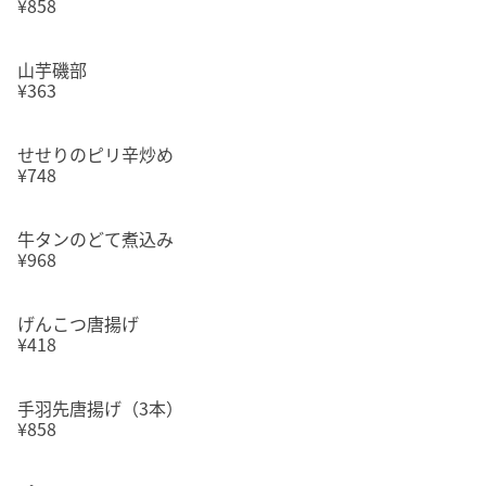
¥858
山芋磯部
¥363
せせりのピリ辛炒め
¥748
牛タンのどて煮込み
¥968
げんこつ唐揚げ
¥418
手羽先唐揚げ（3本）
¥858