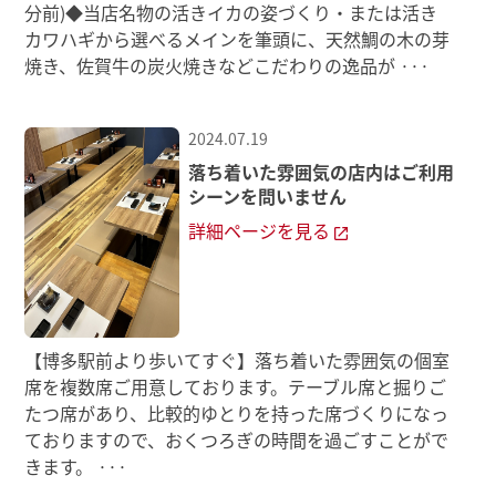
分前)◆当店名物の活きイカの姿づくり・または活き
カワハギから選べるメインを筆頭に、天然鯛の木の芽
焼き、佐賀牛の炭火焼きなどこだわりの逸品が
···
2024.07.19
落ち着いた雰囲気の店内はご利用
シーンを問いません
詳細ページを見る
【博多駅前より歩いてすぐ】落ち着いた雰囲気の個室
席を複数席ご用意しております。テーブル席と掘りご
たつ席があり、比較的ゆとりを持った席づくりになっ
ておりますので、おくつろぎの時間を過ごすことがで
きます。
···