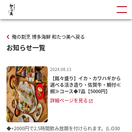
俺の割烹 博多海鮮 和たつ美へ戻る
お知らせ一覧
2024.08.13
【銘々盛り】イカ・カワハギから
選べる活き造り・佐賀牛・鯛付≪
桐≫コース◆7品【5000円】
詳細ページを見る
◆+2000円で2.5時間飲み放題を付けられます。(L.O30